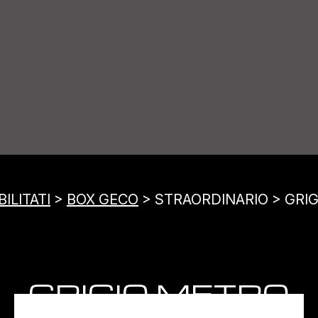
ILITATI
>
BOX GECO
> STRAORDINARIO > GRI
GRIGIO METRO