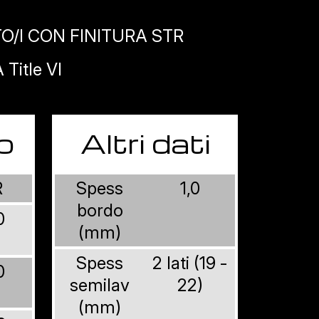
O/I CON FINITURA STR
Title VI
o
Altri dati
R
Spess
1,0
bordo
0
(mm)
Spess
2 lati (19 -
0
semilav
22)
(mm)