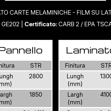
TO CARTE MELAMINICHE - FILM SU LAT
GE202 |
Certificato:
CARB 2 / EPA TSCA 
Pannello
Laminat
nitura
STR
Finitura
ST
ungh
2800
Lungh
130
(mm)
(mm)
argh
1850
Largh
410
(mm)
(mm)