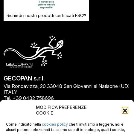
Richiedi i nostri prodotti certificati FSC®
GECOPAN s.r.l.
Via Roncavizza, 20 33048 San Giovanni al Natisone (UD)
ITALY
Tel. +39 0432 758696
E-mail: info@gecopan.it
MODIFICA PREFERENZE
E-mail PEC: gecopan@pec.it
COOKIE
P.I. E C.F. 02487660306
N. REA UD 264834
Come indicato nella
cookies policy
che ti invitiamo a leggere, noi e
Capitale sociale € 30.000
alcuni partner selezionati facciamo uso di tecnologie, quali i cookie,