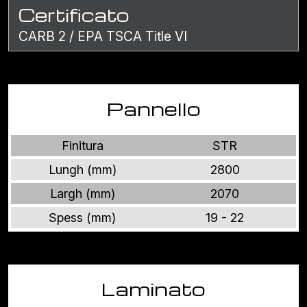
Certificato
CARB 2 / EPA TSCA Title VI
Pannello
Finitura
STR
Lungh (mm)
2800
Largh (mm)
2070
Spess (mm)
19 - 22
Laminato