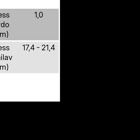
ess
1,0
rdo
m)
ess
17,4 - 21,4
ilav
m)