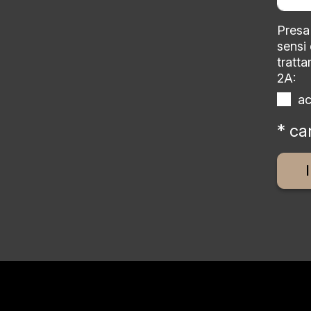
Presa 
sensi
tratta
2A:
a
* ca
Altern