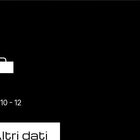
O
0 - 12
ltri dati