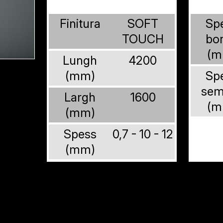
Finitura
SOFT
Sp
TOUCH
bo
(m
Lungh
4200
(mm)
Sp
sem
Largh
1600
(m
(mm)
Spess
0,7 - 10 - 12
(mm)