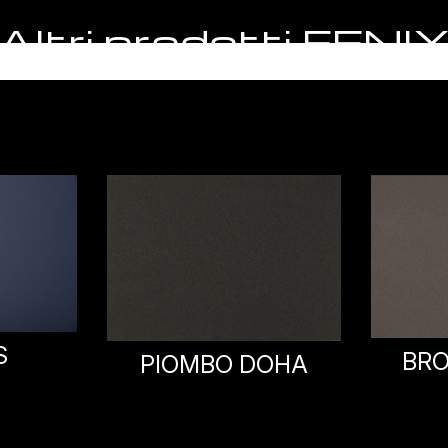
Altri prodotti FENI
BRONZO DOHA
TIT
OHA