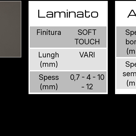
Laminato
A
Finitura
SOFT
Sp
TOUCH
bo
(m
Lungh
VARI
(mm)
Sp
sem
Spess
0,7 - 4 - 10
(m
(mm)
- 12