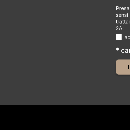
Presa 
sensi
tratta
2A:
a
* ca
Altern