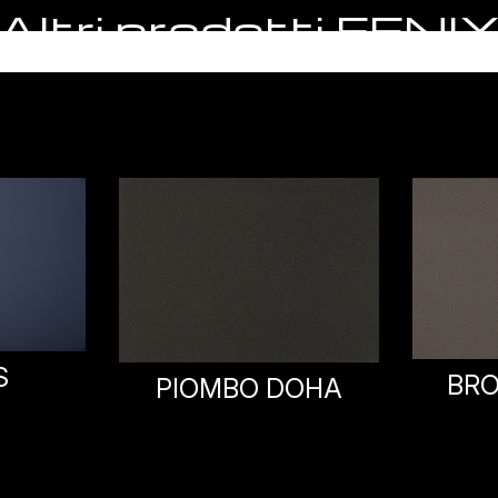
Altri prodotti FENI
BRONZO DOHA
TIT
OHA