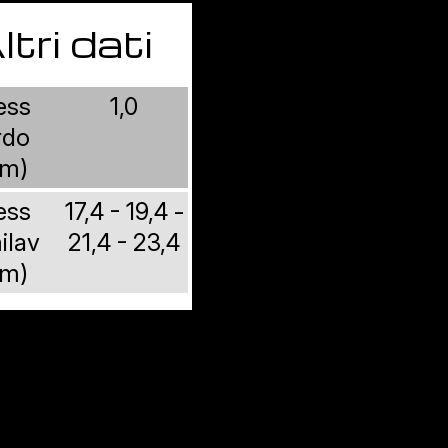
ltri dati
ess
1,0
rdo
m)
ess
17,4 - 19,4 -
ilav
21,4 - 23,4
m)