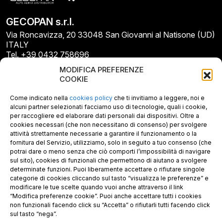
GECOPAN s.r.l.
Via Roncavizza, 20 33048 San Giovanni al Natisone (UD)
ITALY
Tel. +39 0432 758696
E-mail: info@gecopan.it
MODIFICA PREFERENZE
E-mail PEC: gecopan@pec.it
COOKIE
P.I. E C.F. 02487660306
N. REA UD 264834
Come indicato nella
cookies policy
che ti invitiamo a leggere, noi e
Capitale sociale € 30.000
alcuni partner selezionati facciamo uso di tecnologie, quali i cookie,
per raccogliere ed elaborare dati personali dai dispositivi. Oltre a
cookies necessari (che non necessitano di consenso) per svolgere
attività strettamente necessarie a garantire il funzionamento o la
fornitura del Servizio, utilizziamo, solo in seguito a tuo consenso (che
potrai dare o meno senza che ciò comporti l’impossibilità di navigare
sul sito), cookies di funzionali che permettono di aiutano a svolgere
determinate funzioni. Puoi liberamente accettare o rifiutare singole
categorie di cookies cliccando sul tasto “visualizza le preferenze” e
modificare le tue scelte quando vuoi anche attraverso il link
“Modifica preferenze cookie”. Puoi anche accettare tutti i cookies
non funzionali facendo click su “Accetta” o rifiutarli tutti facendo click
sul tasto “nega”.