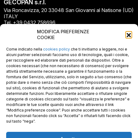
GECOPAN s.r.l.
Via Roncavizza, 20 33048 San Giovanni al Natisone (UD)
ITALY
Tel. +39 0432 758696
E-mail: info@gecopan.it
MODIFICA PREFERENZE
E-mail PEC: gecopan@pec.it
COOKIE
P.I. E C.F. 02487660306
N. REA UD 264834
Come indicato nella
cookies policy
che ti invitiamo a leggere, noi e
Capitale sociale € 30.000
alcuni partner selezionati facciamo uso di tecnologie, quali i cookie,
per raccogliere ed elaborare dati personali dai dispositivi. Oltre a
cookies necessari (che non necessitano di consenso) per svolgere
attività strettamente necessarie a garantire il funzionamento o la
fornitura del Servizio, utilizziamo, solo in seguito a tuo consenso (che
potrai dare o meno senza che ciò comporti l’impossibilità di navigare
sul sito), cookies di funzionali che permettono di aiutano a svolgere
determinate funzioni. Puoi liberamente accettare o rifiutare singole
categorie di cookies cliccando sul tasto “visualizza le preferenze” e
modificare le tue scelte quando vuoi anche attraverso il link
“Modifica preferenze cookie”. Puoi anche accettare tutti i cookies
non funzionali facendo click su “Accetta” o rifiutarli tutti facendo click
sul tasto “nega”.