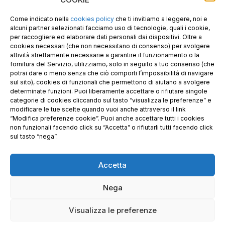
P.I. E C.F. 02487660306
N. REA UD 264834
Come indicato nella
cookies policy
che ti invitiamo a leggere, noi e
Capitale sociale € 30.000
alcuni partner selezionati facciamo uso di tecnologie, quali i cookie,
per raccogliere ed elaborare dati personali dai dispositivi. Oltre a
cookies necessari (che non necessitano di consenso) per svolgere
attività strettamente necessarie a garantire il funzionamento o la
fornitura del Servizio, utilizziamo, solo in seguito a tuo consenso (che
potrai dare o meno senza che ciò comporti l’impossibilità di navigare
sul sito), cookies di funzionali che permettono di aiutano a svolgere
determinate funzioni. Puoi liberamente accettare o rifiutare singole
categorie di cookies cliccando sul tasto “visualizza le preferenze” e
modificare le tue scelte quando vuoi anche attraverso il link
“Modifica preferenze cookie”. Puoi anche accettare tutti i cookies
non funzionali facendo click su “Accetta” o rifiutarli tutti facendo click
sul tasto “nega”.
Accetta
Richiedi i nostri prodotti certificati FSC®
Nega
© 2025 GE.CO. PANNELLI S.R.L. & GECOPAN s.r.l. –
Visualizza le preferenze
Privacy Policy
–
Condizioni generali di vendita
– Sito