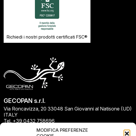
Richiedi i nostri prodotti certificati FSC®
GECOPAN s.r.l.
Via Roncavizza, 20 33048 San Giovanni al Natisone (UD)
ITALY
Tel. +39 0432 758696
E-mail: info@gecopan.it
MODIFICA PREFERENZE
E-mail PEC: gecopan@pec.it
COOKIE