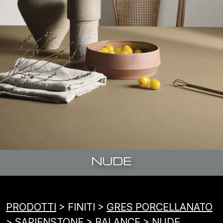
NUDE
PRODOTTI
> FINITI >
GRES PORCELLANATO
>
SAPIENSTONE
> BALANCE > NUDE