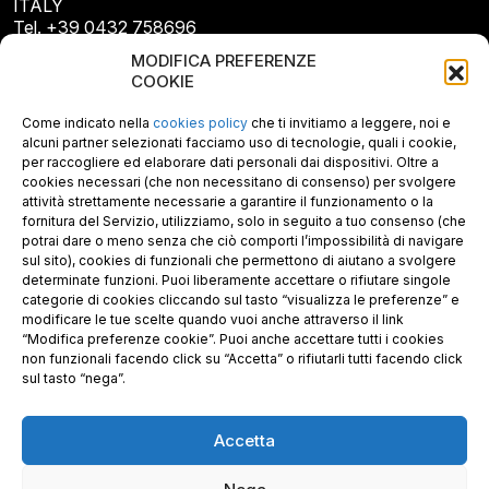
ITALY
Tel. +39 0432 758696
E-mail: info@gecopan.it
MODIFICA PREFERENZE
E-mail PEC: gecopan@pec.it
COOKIE
P.I. E C.F. 02487660306
N. REA UD 264834
Come indicato nella
cookies policy
che ti invitiamo a leggere, noi e
Capitale sociale € 30.000
alcuni partner selezionati facciamo uso di tecnologie, quali i cookie,
per raccogliere ed elaborare dati personali dai dispositivi. Oltre a
cookies necessari (che non necessitano di consenso) per svolgere
attività strettamente necessarie a garantire il funzionamento o la
fornitura del Servizio, utilizziamo, solo in seguito a tuo consenso (che
potrai dare o meno senza che ciò comporti l’impossibilità di navigare
sul sito), cookies di funzionali che permettono di aiutano a svolgere
determinate funzioni. Puoi liberamente accettare o rifiutare singole
categorie di cookies cliccando sul tasto “visualizza le preferenze” e
modificare le tue scelte quando vuoi anche attraverso il link
“Modifica preferenze cookie”. Puoi anche accettare tutti i cookies
non funzionali facendo click su “Accetta” o rifiutarli tutti facendo click
sul tasto “nega”.
Accetta
Richiedi i nostri prodotti certificati FSC®