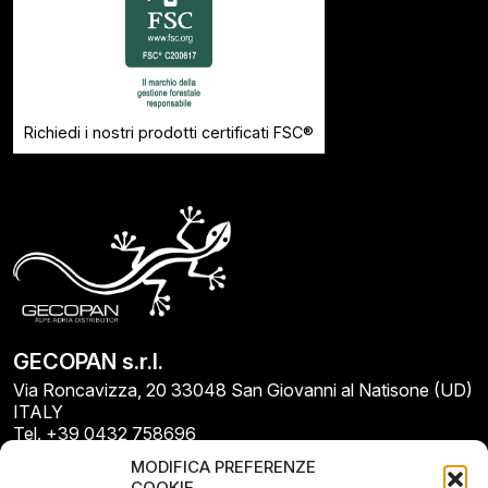
Richiedi i nostri prodotti certificati FSC®
GECOPAN s.r.l.
Via Roncavizza, 20 33048 San Giovanni al Natisone (UD)
ITALY
Tel. +39 0432 758696
E-mail: info@gecopan.it
MODIFICA PREFERENZE
E-mail PEC: gecopan@pec.it
COOKIE