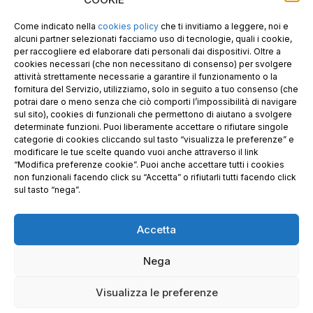
P.I. E C.F. 02487660306
N. REA UD 264834
Come indicato nella
cookies policy
che ti invitiamo a leggere, noi e
Capitale sociale € 30.000
alcuni partner selezionati facciamo uso di tecnologie, quali i cookie,
per raccogliere ed elaborare dati personali dai dispositivi. Oltre a
cookies necessari (che non necessitano di consenso) per svolgere
attività strettamente necessarie a garantire il funzionamento o la
fornitura del Servizio, utilizziamo, solo in seguito a tuo consenso (che
potrai dare o meno senza che ciò comporti l’impossibilità di navigare
sul sito), cookies di funzionali che permettono di aiutano a svolgere
determinate funzioni. Puoi liberamente accettare o rifiutare singole
categorie di cookies cliccando sul tasto “visualizza le preferenze” e
modificare le tue scelte quando vuoi anche attraverso il link
“Modifica preferenze cookie”. Puoi anche accettare tutti i cookies
non funzionali facendo click su “Accetta” o rifiutarli tutti facendo click
sul tasto “nega”.
Accetta
Richiedi i nostri prodotti certificati FSC®
Nega
© 2025 GE.CO. PANNELLI S.R.L. & GECOPAN s.r.l. –
Visualizza le preferenze
Privacy Policy
–
Condizioni generali di vendita
– Sito