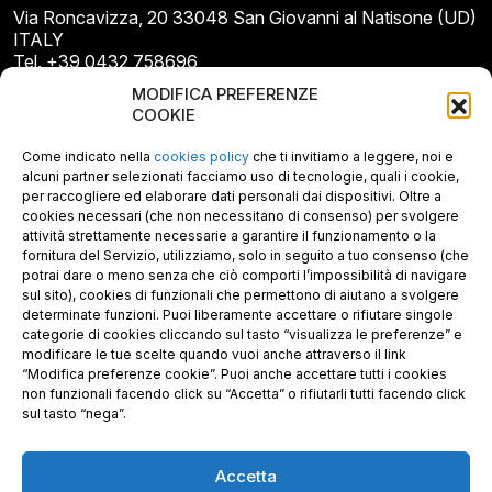
Via Roncavizza, 20 33048 San Giovanni al Natisone (UD)
ITALY
Tel. +39 0432 758696
E-mail: info@gecopan.it
MODIFICA PREFERENZE
E-mail PEC: gecopan@pec.it
COOKIE
P.I. E C.F. 02487660306
N. REA UD 264834
Come indicato nella
cookies policy
che ti invitiamo a leggere, noi e
Capitale sociale € 30.000
alcuni partner selezionati facciamo uso di tecnologie, quali i cookie,
per raccogliere ed elaborare dati personali dai dispositivi. Oltre a
cookies necessari (che non necessitano di consenso) per svolgere
attività strettamente necessarie a garantire il funzionamento o la
fornitura del Servizio, utilizziamo, solo in seguito a tuo consenso (che
potrai dare o meno senza che ciò comporti l’impossibilità di navigare
sul sito), cookies di funzionali che permettono di aiutano a svolgere
determinate funzioni. Puoi liberamente accettare o rifiutare singole
categorie di cookies cliccando sul tasto “visualizza le preferenze” e
modificare le tue scelte quando vuoi anche attraverso il link
“Modifica preferenze cookie”. Puoi anche accettare tutti i cookies
non funzionali facendo click su “Accetta” o rifiutarli tutti facendo click
sul tasto “nega”.
Accetta
Richiedi i nostri prodotti certificati FSC®