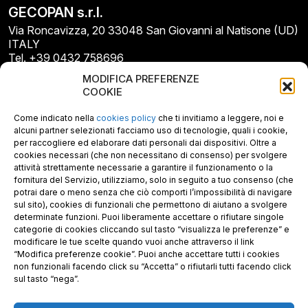
GECOPAN s.r.l.
Via Roncavizza, 20 33048 San Giovanni al Natisone (UD)
ITALY
Tel. +39 0432 758696
E-mail: info@gecopan.it
MODIFICA PREFERENZE
E-mail PEC: gecopan@pec.it
COOKIE
P.I. E C.F. 02487660306
N. REA UD 264834
Come indicato nella
cookies policy
che ti invitiamo a leggere, noi e
Capitale sociale € 30.000
alcuni partner selezionati facciamo uso di tecnologie, quali i cookie,
per raccogliere ed elaborare dati personali dai dispositivi. Oltre a
cookies necessari (che non necessitano di consenso) per svolgere
attività strettamente necessarie a garantire il funzionamento o la
fornitura del Servizio, utilizziamo, solo in seguito a tuo consenso (che
potrai dare o meno senza che ciò comporti l’impossibilità di navigare
sul sito), cookies di funzionali che permettono di aiutano a svolgere
determinate funzioni. Puoi liberamente accettare o rifiutare singole
categorie di cookies cliccando sul tasto “visualizza le preferenze” e
modificare le tue scelte quando vuoi anche attraverso il link
“Modifica preferenze cookie”. Puoi anche accettare tutti i cookies
non funzionali facendo click su “Accetta” o rifiutarli tutti facendo click
sul tasto “nega”.