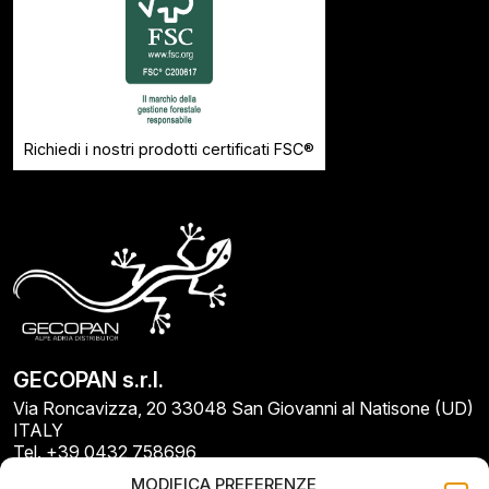
Richiedi i nostri prodotti certificati FSC®
GECOPAN s.r.l.
Via Roncavizza, 20 33048 San Giovanni al Natisone (UD)
ITALY
Tel. +39 0432 758696
E-mail: info@gecopan.it
MODIFICA PREFERENZE