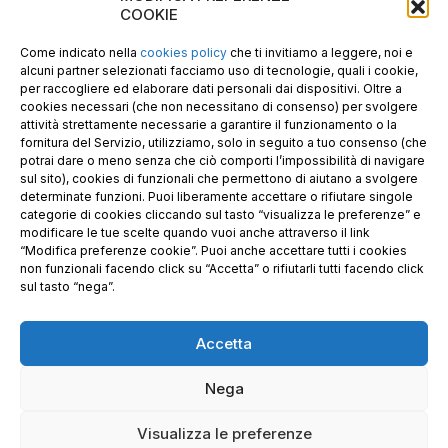
E-mail PEC: gecopan@pec.it
COOKIE
P.I. E C.F. 02487660306
N. REA UD 264834
Come indicato nella
cookies policy
che ti invitiamo a leggere, noi e
Capitale sociale € 30.000
alcuni partner selezionati facciamo uso di tecnologie, quali i cookie,
per raccogliere ed elaborare dati personali dai dispositivi. Oltre a
cookies necessari (che non necessitano di consenso) per svolgere
attività strettamente necessarie a garantire il funzionamento o la
fornitura del Servizio, utilizziamo, solo in seguito a tuo consenso (che
potrai dare o meno senza che ciò comporti l’impossibilità di navigare
sul sito), cookies di funzionali che permettono di aiutano a svolgere
determinate funzioni. Puoi liberamente accettare o rifiutare singole
categorie di cookies cliccando sul tasto “visualizza le preferenze” e
modificare le tue scelte quando vuoi anche attraverso il link
“Modifica preferenze cookie”. Puoi anche accettare tutti i cookies
non funzionali facendo click su “Accetta” o rifiutarli tutti facendo click
sul tasto “nega”.
Accetta
Richiedi i nostri prodotti certificati FSC®
Nega
© 2025 GE.CO. PANNELLI S.R.L. & GECOPAN s.r.l. –
Visualizza le preferenze