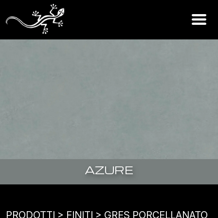
AZURE
PRODOTTI
> FINITI >
GRES PORCELLANATO