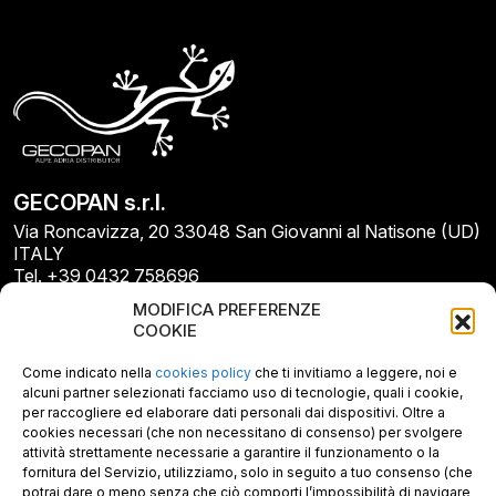
GECOPAN s.r.l.
Via Roncavizza, 20 33048 San Giovanni al Natisone (UD)
ITALY
Tel. +39 0432 758696
E-mail: info@gecopan.it
MODIFICA PREFERENZE
E-mail PEC: gecopan@pec.it
COOKIE
P.I. E C.F. 02487660306
N. REA UD 264834
Come indicato nella
cookies policy
che ti invitiamo a leggere, noi e
Capitale sociale € 30.000
alcuni partner selezionati facciamo uso di tecnologie, quali i cookie,
per raccogliere ed elaborare dati personali dai dispositivi. Oltre a
cookies necessari (che non necessitano di consenso) per svolgere
attività strettamente necessarie a garantire il funzionamento o la
fornitura del Servizio, utilizziamo, solo in seguito a tuo consenso (che
potrai dare o meno senza che ciò comporti l’impossibilità di navigare