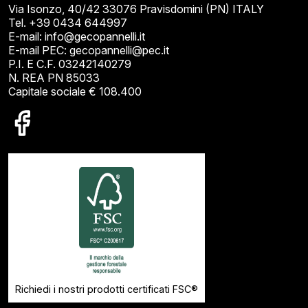
Via Isonzo, 40/42 33076 Pravisdomini (PN) ITALY
Tel. +39 0434 644997
E-mail: info@gecopannelli.it
E-mail PEC: gecopannelli@pec.it
P.I. E C.F. 03242140279
N. REA PN 85033
Capitale sociale € 108.400
Richiedi i nostri prodotti certificati FSC®