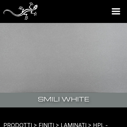
SMILI WHITE
PRODOTTI
> FINITI >
LAMINATI
>
HPL -