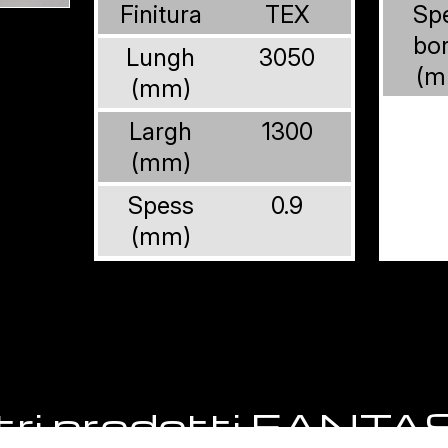
Finitura
TEX
Sp
bo
Lungh
3050
(m
(mm)
Largh
1300
(mm)
Spess
0.9
(mm)
tri prodotti FANTA