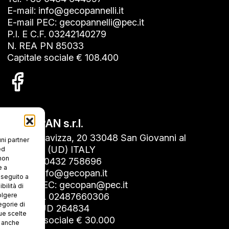
E-mail: info@gecopannelli.it
E-mail PEC: gecopannelli@pec.it
P.I. E C.F. 03242140279
N. REA PN 85033
Capitale sociale € 108.400
GECOPAN s.r.l.
Via Roncavizza, 20 33048 San Giovanni al
uni partner
Natisone (UD) ITALY
ed
 non
Tel. +39 0432 758696
e a
E-mail: info@gecopan.it
n seguito a
E-mail PEC: gecopan@pec.it
ilità di
olgere
P.I. E C.F. 02487660306
egorie di
N. REA UD 264834
ue scelte
Capitale sociale € 30.000
i anche