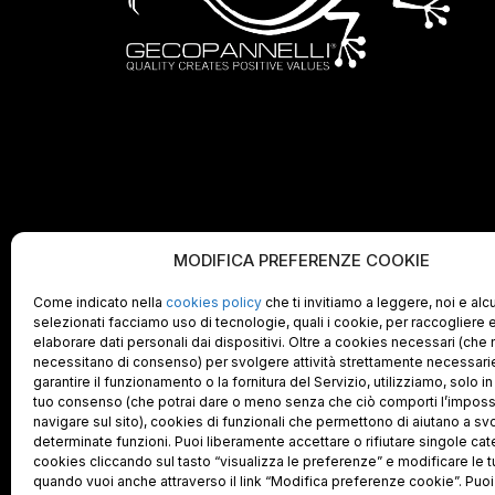
MODIFICA PREFERENZE COOKIE
Come indicato nella
cookies policy
che ti invitiamo a leggere, noi e alc
selezionati facciamo uso di tecnologie, quali i cookie, per raccogliere 
elaborare dati personali dai dispositivi. Oltre a cookies necessari (che
necessitano di consenso) per svolgere attività strettamente necessari
garantire il funzionamento o la fornitura del Servizio, utilizziamo, solo i
tuo consenso (che potrai dare o meno senza che ciò comporti l’impossib
navigare sul sito), cookies di funzionali che permettono di aiutano a sv
determinate funzioni. Puoi liberamente accettare o rifiutare singole cat
cookies cliccando sul tasto “visualizza le preferenze” e modificare le t
quando vuoi anche attraverso il link “Modifica preferenze cookie”. Puo