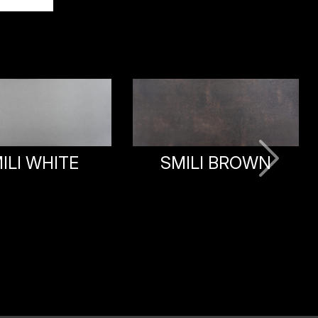
ILI BROWN
ABSTRACT
ALUMINIUM