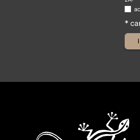
a
* ca
Altern