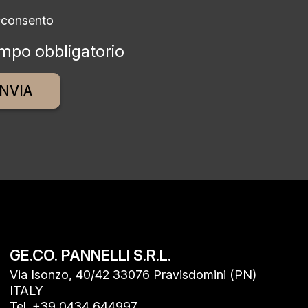
cconsento
mpo obbligatorio
ative:
GE.CO. PANNELLI S.R.L.
Via Isonzo, 40/42 33076 Pravisdomini (PN)
ITALY
Tel. +39 0434 644997