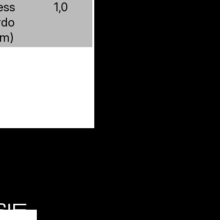
ess
1,0
rdo
m)
SIE