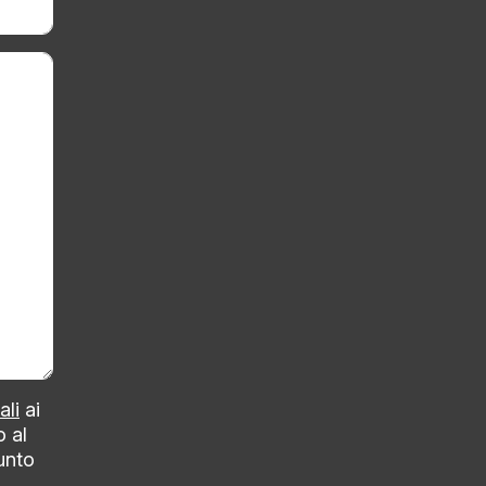
ali
ai
o al
punto