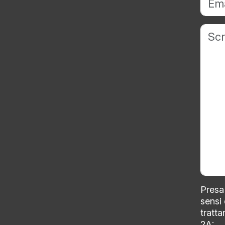
Presa 
sensi
tratta
2A: