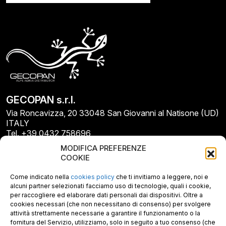
GECOPAN s.r.l.
Via Roncavizza, 20 33048 San Giovanni al Natisone (UD)
ITALY
Tel. +39 0432 758696
E-mail: info@gecopan.it
MODIFICA PREFERENZE
E-mail PEC: gecopan@pec.it
COOKIE
P.I. E C.F. 02487660306
N. REA UD 264834
Come indicato nella
cookies policy
che ti invitiamo a leggere, noi e
Capitale sociale € 30.000
alcuni partner selezionati facciamo uso di tecnologie, quali i cookie,
per raccogliere ed elaborare dati personali dai dispositivi. Oltre a
cookies necessari (che non necessitano di consenso) per svolgere
attività strettamente necessarie a garantire il funzionamento o la
fornitura del Servizio, utilizziamo, solo in seguito a tuo consenso (che