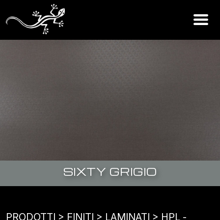
SIXTY GRIGIO
PRODOTTI
> FINITI >
LAMINATI
>
HPL -