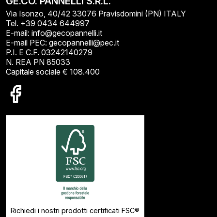
GE.CO. PANNELLI S.R.L.
Via Isonzo, 40/42 33076 Pravisdomini (PN) ITALY
Tel. +39 0434 644997
E-mail: info@gecopannelli.it
E-mail PEC: gecopannelli@pec.it
P.I. E C.F. 03242140279
N. REA PN 85033
Capitale sociale € 108.400
Richiedi i nostri prodotti certificati FSC®