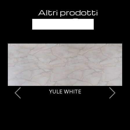
Altri prodotti
FANTASIE
ULE WHITE
PE