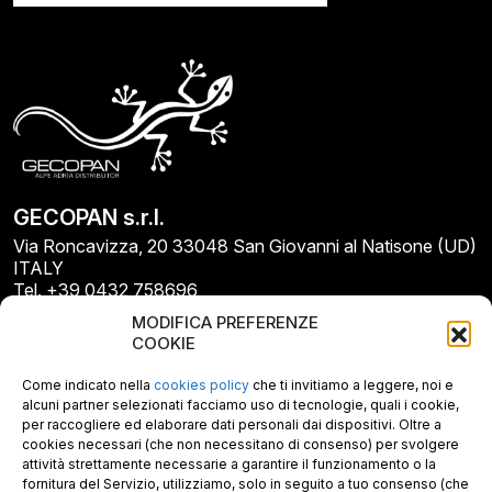
GECOPAN s.r.l.
Via Roncavizza, 20 33048 San Giovanni al Natisone (UD)
ITALY
Tel. +39 0432 758696
E-mail: info@gecopan.it
MODIFICA PREFERENZE
E-mail PEC: gecopan@pec.it
COOKIE
P.I. E C.F. 02487660306
N. REA UD 264834
Come indicato nella
cookies policy
che ti invitiamo a leggere, noi e
Capitale sociale € 30.000
alcuni partner selezionati facciamo uso di tecnologie, quali i cookie,
per raccogliere ed elaborare dati personali dai dispositivi. Oltre a
cookies necessari (che non necessitano di consenso) per svolgere
attività strettamente necessarie a garantire il funzionamento o la
fornitura del Servizio, utilizziamo, solo in seguito a tuo consenso (che