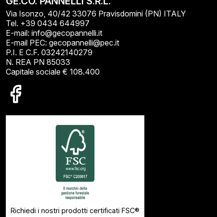
GE.CO. PANNELLI S.R.L.
Via Isonzo, 40/42 33076 Pravisdomini (PN) ITALY
Tel. +39 0434 644997
E-mail: info@gecopannelli.it
E-mail PEC: gecopannelli@pec.it
P.I. E C.F. 03242140279
N. REA PN 85033
Capitale sociale € 108.400
Richiedi i nostri prodotti certificati FSC®