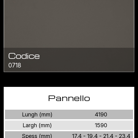
Codice
0718
Pannello
Lungh (mm)
4190
Largh (mm)
1590
Spess (mm)
17,4 - 19,4 - 21,4 - 23,4