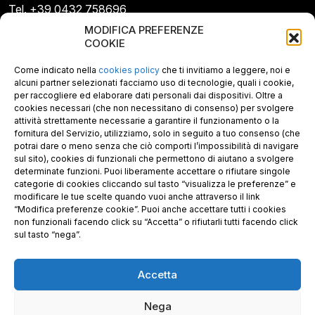
Tel. +39 0432 758696
E-mail: info@gecopan.it
MODIFICA PREFERENZE
E-mail PEC: gecopan@pec.it
COOKIE
P.I. E C.F. 02487660306
N. REA UD 264834
Come indicato nella
cookies policy
che ti invitiamo a leggere, noi e
Capitale sociale € 30.000
alcuni partner selezionati facciamo uso di tecnologie, quali i cookie,
per raccogliere ed elaborare dati personali dai dispositivi. Oltre a
cookies necessari (che non necessitano di consenso) per svolgere
attività strettamente necessarie a garantire il funzionamento o la
fornitura del Servizio, utilizziamo, solo in seguito a tuo consenso (che
potrai dare o meno senza che ciò comporti l’impossibilità di navigare
sul sito), cookies di funzionali che permettono di aiutano a svolgere
determinate funzioni. Puoi liberamente accettare o rifiutare singole
categorie di cookies cliccando sul tasto “visualizza le preferenze” e
modificare le tue scelte quando vuoi anche attraverso il link
“Modifica preferenze cookie”. Puoi anche accettare tutti i cookies
non funzionali facendo click su “Accetta” o rifiutarli tutti facendo click
sul tasto “nega”.
Accetta
Richiedi i nostri prodotti certificati FSC®
Nega