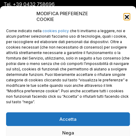
Tel. +39 0432 758696
E-mail: info@gecopan.it
MODIFICA PREFERENZE
E-mail PEC: gecopan@pec.it
COOKIE
P.I. E C.F. 02487660306
N. REA UD 264834
Come indicato nella
cookies policy
che ti invitiamo a leggere, noi e
Capitale sociale € 30.000
alcuni partner selezionati facciamo uso di tecnologie, quali i cookie,
per raccogliere ed elaborare dati personali dai dispositivi. Oltre a
cookies necessari (che non necessitano di consenso) per svolgere
attività strettamente necessarie a garantire il funzionamento o la
fornitura del Servizio, utilizziamo, solo in seguito a tuo consenso (che
potrai dare o meno senza che ciò comporti l’impossibilità di navigare
sul sito), cookies di funzionali che permettono di aiutano a svolgere
determinate funzioni. Puoi liberamente accettare o rifiutare singole
categorie di cookies cliccando sul tasto “visualizza le preferenze” e
modificare le tue scelte quando vuoi anche attraverso il link
“Modifica preferenze cookie”. Puoi anche accettare tutti i cookies
non funzionali facendo click su “Accetta” o rifiutarli tutti facendo click
sul tasto “nega”.
Accetta
Richiedi i nostri prodotti certificati FSC®
Nega