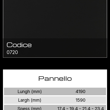
Codice
0720
Pannello
Lungh (mm)
4190
Largh (mm)
1590
Spess (mm)
17,4 - 19,4 - 21,4 - 23,4