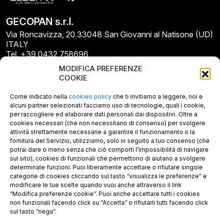
GECOPAN s.r.l.
Via Roncavizza, 20 33048 San Giovanni al Natisone (UD)
ITALY
Tel. +39 0432 758696
E-mail: info@gecopan.it
MODIFICA PREFERENZE
E-mail PEC: gecopan@pec.it
COOKIE
P.I. E C.F. 02487660306
N. REA UD 264834
Come indicato nella
cookies policy
che ti invitiamo a leggere, noi e
Capitale sociale € 30.000
alcuni partner selezionati facciamo uso di tecnologie, quali i cookie,
per raccogliere ed elaborare dati personali dai dispositivi. Oltre a
cookies necessari (che non necessitano di consenso) per svolgere
attività strettamente necessarie a garantire il funzionamento o la
fornitura del Servizio, utilizziamo, solo in seguito a tuo consenso (che
potrai dare o meno senza che ciò comporti l’impossibilità di navigare
sul sito), cookies di funzionali che permettono di aiutano a svolgere
determinate funzioni. Puoi liberamente accettare o rifiutare singole
categorie di cookies cliccando sul tasto “visualizza le preferenze” e
modificare le tue scelte quando vuoi anche attraverso il link
“Modifica preferenze cookie”. Puoi anche accettare tutti i cookies
non funzionali facendo click su “Accetta” o rifiutarli tutti facendo click
sul tasto “nega”.