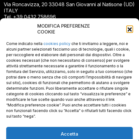
Via Roncavizza, 20 33048 San Giovanni al Natisone (UD)
ITALY
Tel. +39 0432 758696
E-mail: info@gecopan.it
MODIFICA PREFERENZE
E-mail PEC: gecopan@pec.it
COOKIE
P.I. E C.F. 02487660306
N. REA UD 264834
Come indicato nella
cookies policy
che ti invitiamo a leggere, noi e
Capitale sociale € 30.000
alcuni partner selezionati facciamo uso di tecnologie, quali i cookie,
per raccogliere ed elaborare dati personali dai dispositivi. Oltre a
cookies necessari (che non necessitano di consenso) per svolgere
attività strettamente necessarie a garantire il funzionamento o la
fornitura del Servizio, utilizziamo, solo in seguito a tuo consenso (che
potrai dare o meno senza che ciò comporti l’impossibilità di navigare
sul sito), cookies di funzionali che permettono di aiutano a svolgere
determinate funzioni. Puoi liberamente accettare o rifiutare singole
categorie di cookies cliccando sul tasto “visualizza le preferenze” e
modificare le tue scelte quando vuoi anche attraverso il link
“Modifica preferenze cookie”. Puoi anche accettare tutti i cookies
non funzionali facendo click su “Accetta” o rifiutarli tutti facendo click
sul tasto “nega”.
Accetta
Richiedi i nostri prodotti certificati FSC®