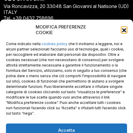
Via Roncavizza, 20 33048 San Giovanni al Natisone (UD)
ITALY
Tel. +39 0432 758696
E-mail: info@gecopan.it
MODIFICA PREFERENZE
E-mail PEC: gecopan@pec.it
COOKIE
P.I. E C.F. 02487660306
N. REA UD 264834
Come indicato nella
cookies policy
che ti invitiamo a leggere, noi e
Capitale sociale € 30.000
alcuni partner selezionati facciamo uso di tecnologie, quali i cookie,
per raccogliere ed elaborare dati personali dai dispositivi. Oltre a
cookies necessari (che non necessitano di consenso) per svolgere
attività strettamente necessarie a garantire il funzionamento o la
fornitura del Servizio, utilizziamo, solo in seguito a tuo consenso (che
potrai dare o meno senza che ciò comporti l’impossibilità di navigare
sul sito), cookies di funzionali che permettono di aiutano a svolgere
determinate funzioni. Puoi liberamente accettare o rifiutare singole
categorie di cookies cliccando sul tasto “visualizza le preferenze” e
modificare le tue scelte quando vuoi anche attraverso il link
“Modifica preferenze cookie”. Puoi anche accettare tutti i cookies
non funzionali facendo click su “Accetta” o rifiutarli tutti facendo click
sul tasto “nega”.
Accetta
Richiedi i nostri prodotti certificati FSC®