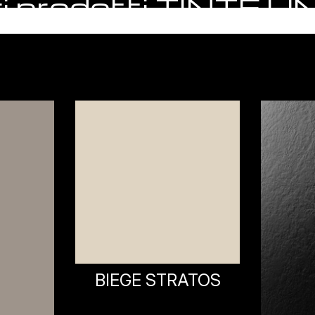
ri prodotti TINTE U
ATOS