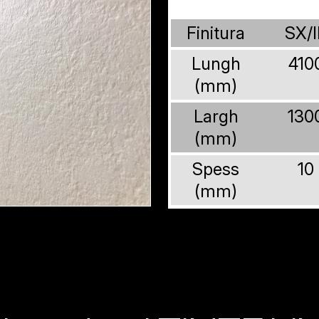
Finitura
SX/I
Lungh
410
(mm)
Largh
130
(mm)
Spess
10
(mm)