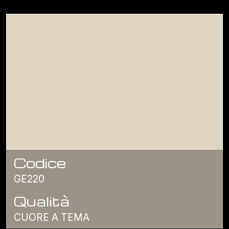
Codice
GE220
Qualità
CUORE A TEMA