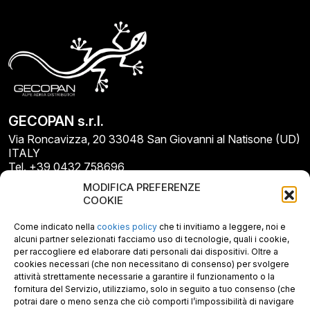
GECOPAN s.r.l.
Via Roncavizza, 20 33048 San Giovanni al Natisone (UD)
ITALY
Tel. +39 0432 758696
E-mail: info@gecopan.it
MODIFICA PREFERENZE
E-mail PEC: gecopan@pec.it
COOKIE
P.I. E C.F. 02487660306
N. REA UD 264834
Come indicato nella
cookies policy
che ti invitiamo a leggere, noi e
Capitale sociale € 30.000
alcuni partner selezionati facciamo uso di tecnologie, quali i cookie,
per raccogliere ed elaborare dati personali dai dispositivi. Oltre a
cookies necessari (che non necessitano di consenso) per svolgere
attività strettamente necessarie a garantire il funzionamento o la
fornitura del Servizio, utilizziamo, solo in seguito a tuo consenso (che
potrai dare o meno senza che ciò comporti l’impossibilità di navigare