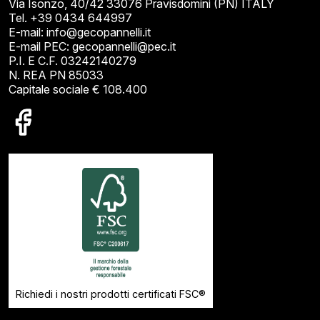
Via Isonzo, 40/42 33076 Pravisdomini (PN) ITALY
Tel. +39 0434 644997
E-mail: info@gecopannelli.it
E-mail PEC: gecopannelli@pec.it
P.I. E C.F. 03242140279
N. REA PN 85033
Capitale sociale € 108.400
Richiedi i nostri prodotti certificati FSC®