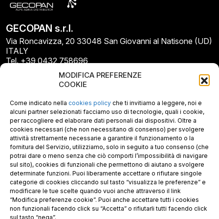
GECOPAN s.r.l.
Via Roncavizza, 20 33048 San Giovanni al Natisone (UD)
ITALY
Tel. +39 0432 758696
E-mail: info@gecopan.it
MODIFICA PREFERENZE
E-mail PEC: gecopan@pec.it
COOKIE
P.I. E C.F. 02487660306
N. REA UD 264834
Come indicato nella
cookies policy
che ti invitiamo a leggere, noi e
Capitale sociale € 30.000
alcuni partner selezionati facciamo uso di tecnologie, quali i cookie,
per raccogliere ed elaborare dati personali dai dispositivi. Oltre a
cookies necessari (che non necessitano di consenso) per svolgere
attività strettamente necessarie a garantire il funzionamento o la
fornitura del Servizio, utilizziamo, solo in seguito a tuo consenso (che
potrai dare o meno senza che ciò comporti l’impossibilità di navigare
sul sito), cookies di funzionali che permettono di aiutano a svolgere
determinate funzioni. Puoi liberamente accettare o rifiutare singole
categorie di cookies cliccando sul tasto “visualizza le preferenze” e
modificare le tue scelte quando vuoi anche attraverso il link
“Modifica preferenze cookie”. Puoi anche accettare tutti i cookies
non funzionali facendo click su “Accetta” o rifiutarli tutti facendo click
sul tasto “nega”.