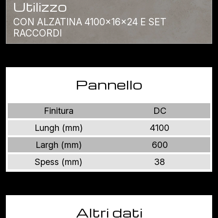
Utilizzo
CON ALZATINA 4100x16x24 E SET
RACCORDI
Pannello
Finitura
DC
Lungh (mm)
4100
Largh (mm)
600
Spess (mm)
38
Altri dati