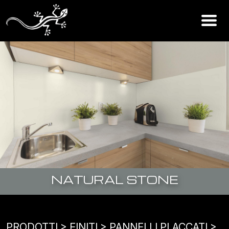
NATURAL STONE
PRODOTTI
> FINITI >
PANNELLI PLACCATI
>