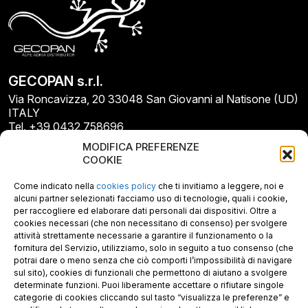
GECOPAN s.r.l.
Via Roncavizza, 20 33048 San Giovanni al Natisone (UD)
ITALY
Tel. +39 0432 758696
E-mail: info@gecopan.it
MODIFICA PREFERENZE
E-mail PEC: gecopan@pec.it
COOKIE
P.I. E C.F. 02487660306
N. REA UD 264834
Come indicato nella
cookies policy
che ti invitiamo a leggere, noi e
Capitale sociale € 30.000
alcuni partner selezionati facciamo uso di tecnologie, quali i cookie,
per raccogliere ed elaborare dati personali dai dispositivi. Oltre a
cookies necessari (che non necessitano di consenso) per svolgere
attività strettamente necessarie a garantire il funzionamento o la
fornitura del Servizio, utilizziamo, solo in seguito a tuo consenso (che
potrai dare o meno senza che ciò comporti l’impossibilità di navigare
sul sito), cookies di funzionali che permettono di aiutano a svolgere
determinate funzioni. Puoi liberamente accettare o rifiutare singole
categorie di cookies cliccando sul tasto “visualizza le preferenze” e