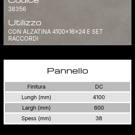
38356
Utilizzo
CON ALZATINA 4100x16x24 E SET
RACCORDI
Pannello
Finitura
DC
Lungh (mm)
4100
Largh (mm)
600
Spess (mm)
38