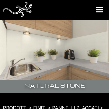
NATURAL STONE
PRODOTTI
> FINITI >
PANNELLI PLACCATI
>