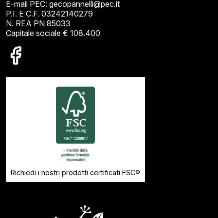
E-mail PEC: gecopannelli@pec.it
P.I. E C.F. 03242140279
N. REA PN 85033
Capitale sociale € 108.400
Richiedi i nostri prodotti certificati FSC®