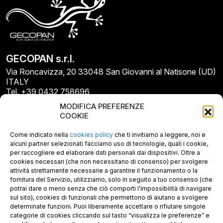
GECOPAN s.r.l.
Via Roncavizza, 20 33048 San Giovanni al Natisone (UD)
ITALY
Tel. +39 0432 758696
E-mail: info@gecopan.it
MODIFICA PREFERENZE
E-mail PEC: gecopan@pec.it
COOKIE
P.I. E C.F. 02487660306
N. REA UD 264834
Come indicato nella
cookies policy
che ti invitiamo a leggere, noi e
Capitale sociale € 30.000
alcuni partner selezionati facciamo uso di tecnologie, quali i cookie,
per raccogliere ed elaborare dati personali dai dispositivi. Oltre a
cookies necessari (che non necessitano di consenso) per svolgere
attività strettamente necessarie a garantire il funzionamento o la
fornitura del Servizio, utilizziamo, solo in seguito a tuo consenso (che
potrai dare o meno senza che ciò comporti l’impossibilità di navigare
sul sito), cookies di funzionali che permettono di aiutano a svolgere
determinate funzioni. Puoi liberamente accettare o rifiutare singole
categorie di cookies cliccando sul tasto “visualizza le preferenze” e