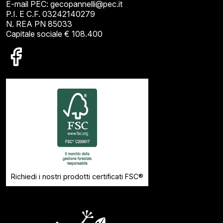
E-mail PEC: gecopannelli@pec.it
P.I. E C.F. 03242140279
N. REA PN 85033
Capitale sociale € 108.400
Richiedi i nostri prodotti certificati FSC®