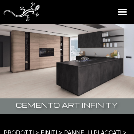
CEMENTO ART INFINITY
PRODOTTI
> FINITI >
PANNELLI PLACCATI
>