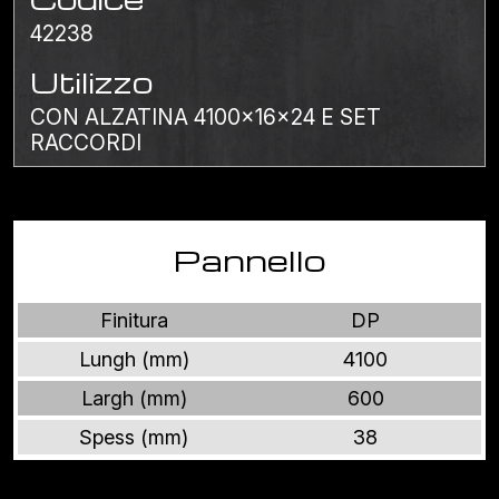
42238
Utilizzo
CON ALZATINA 4100x16x24 E SET
RACCORDI
Pannello
Finitura
DP
Lungh (mm)
4100
Largh (mm)
600
Spess (mm)
38