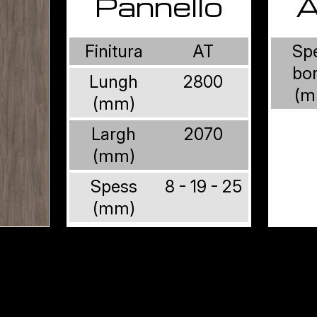
Pannello
A
Finitura
AT
Sp
bo
Lungh
2800
(m
(mm)
Largh
2070
(mm)
Spess
8 - 19 - 25
(mm)