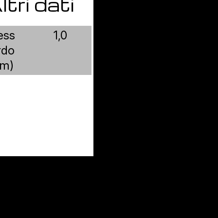
ltri dati
ess
1,0
rdo
m)