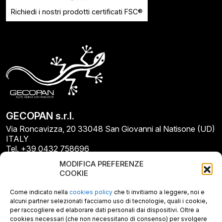
Richiedi i nostri prodotti certificati FSC®
GECOPAN s.r.l.
Via Roncavizza, 20 33048 San Giovanni al Natisone (UD)
ITALY
Tel. +39 0432 758696
E-mail: info@gecopan.it
MODIFICA PREFERENZE
E-mail PEC: gecopan@pec.it
COOKIE
P.I. E C.F. 02487660306
N. REA UD 264834
Come indicato nella
cookies policy
che ti invitiamo a leggere, noi e
Capitale sociale € 30.000
alcuni partner selezionati facciamo uso di tecnologie, quali i cookie,
per raccogliere ed elaborare dati personali dai dispositivi. Oltre a
cookies necessari (che non necessitano di consenso) per svolgere