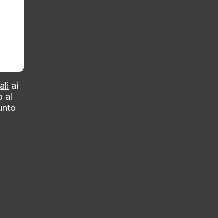
ali
ai
o al
punto