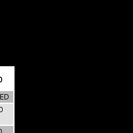
o
ED
0
0