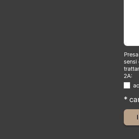
Presa 
sensi
tratta
2A:
a
* ca
Altern