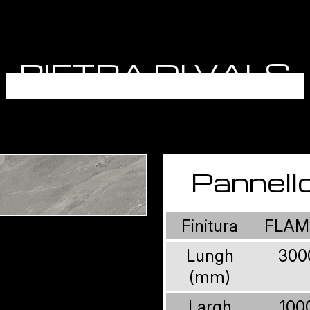
PIETRA DI VALS
Pannell
Finitura
FLAM
Lungh
300
(mm)
Largh
100