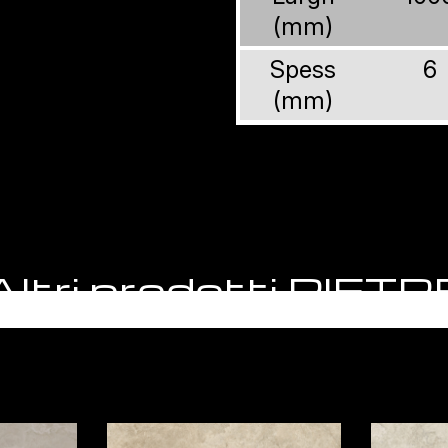
(mm)
Spess
6
(mm)
Altri prodotti PIETR