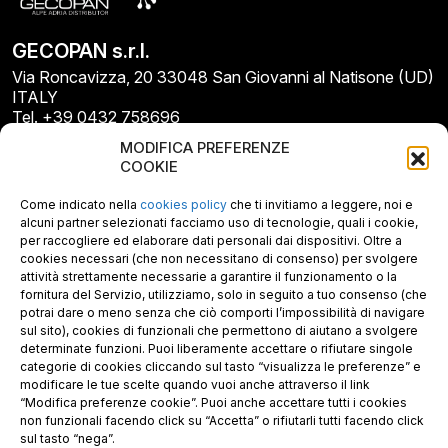
GECOPAN s.r.l.
Via Roncavizza, 20 33048 San Giovanni al Natisone (UD)
ITALY
Tel. +39 0432 758696
E-mail: info@gecopan.it
MODIFICA PREFERENZE
E-mail PEC: gecopan@pec.it
COOKIE
P.I. E C.F. 02487660306
N. REA UD 264834
Come indicato nella
cookies policy
che ti invitiamo a leggere, noi e
Capitale sociale € 30.000
alcuni partner selezionati facciamo uso di tecnologie, quali i cookie,
per raccogliere ed elaborare dati personali dai dispositivi. Oltre a
cookies necessari (che non necessitano di consenso) per svolgere
attività strettamente necessarie a garantire il funzionamento o la
fornitura del Servizio, utilizziamo, solo in seguito a tuo consenso (che
potrai dare o meno senza che ciò comporti l’impossibilità di navigare
sul sito), cookies di funzionali che permettono di aiutano a svolgere
determinate funzioni. Puoi liberamente accettare o rifiutare singole
categorie di cookies cliccando sul tasto “visualizza le preferenze” e
modificare le tue scelte quando vuoi anche attraverso il link
“Modifica preferenze cookie”. Puoi anche accettare tutti i cookies
non funzionali facendo click su “Accetta” o rifiutarli tutti facendo click
sul tasto “nega”.