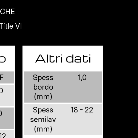
ICHE
itle VI
o
Altri dati
F
Spess
1,0
bordo
0
(mm)
Spess
18 - 22
0
semilav
(mm)
 12