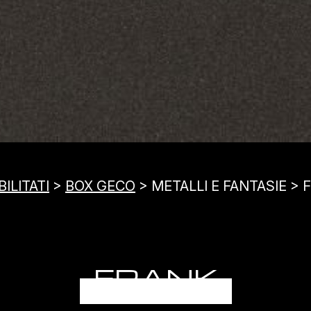
ILITATI
>
BOX GECO
> METALLI E FANTASIE > 
FRANK