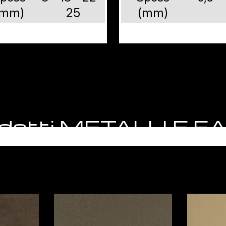
(mm)
25
(mm)
rodotti METALLI E 