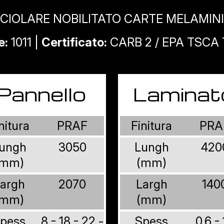
CIOLARE NOBILITATO CARTE MELAMIN
e:
1011 |
Certificato:
CARB 2 / EPA TSCA T
Pannello
Laminat
nitura
PRAF
Finitura
PRA
ungh
3050
Lungh
420
(mm)
(mm)
argh
2070
Largh
140
(mm)
(mm)
pess
8 - 18 - 22 -
Spess
0,6 -