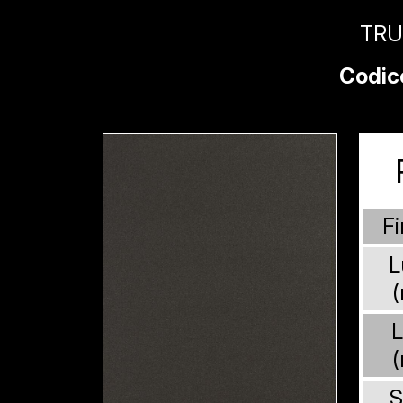
TRU
Codic
Fi
L
L
S