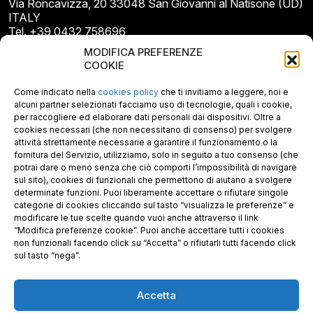
Via Roncavizza, 20 33048 San Giovanni al Natisone (UD)
ITALY
Tel. +39 0432 758696
E-mail: info@gecopan.it
MODIFICA PREFERENZE
E-mail PEC: gecopan@pec.it
COOKIE
P.I. E C.F. 02487660306
N. REA UD 264834
Come indicato nella
cookies policy
che ti invitiamo a leggere, noi e
Capitale sociale € 30.000
alcuni partner selezionati facciamo uso di tecnologie, quali i cookie,
per raccogliere ed elaborare dati personali dai dispositivi. Oltre a
cookies necessari (che non necessitano di consenso) per svolgere
attività strettamente necessarie a garantire il funzionamento o la
fornitura del Servizio, utilizziamo, solo in seguito a tuo consenso (che
potrai dare o meno senza che ciò comporti l’impossibilità di navigare
sul sito), cookies di funzionali che permettono di aiutano a svolgere
determinate funzioni. Puoi liberamente accettare o rifiutare singole
categorie di cookies cliccando sul tasto “visualizza le preferenze” e
modificare le tue scelte quando vuoi anche attraverso il link
“Modifica preferenze cookie”. Puoi anche accettare tutti i cookies
non funzionali facendo click su “Accetta” o rifiutarli tutti facendo click
sul tasto “nega”.
Accetta
Richiedi i nostri prodotti certificati FSC®