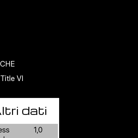
ICHE
itle VI
ltri dati
ess
1,0