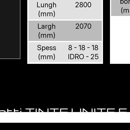
bo
Lungh
2800
(m
(mm)
Largh
2070
(mm)
Spess
8 - 18 - 18
(mm)
IDRO - 25
odotti TINTE UNITE 