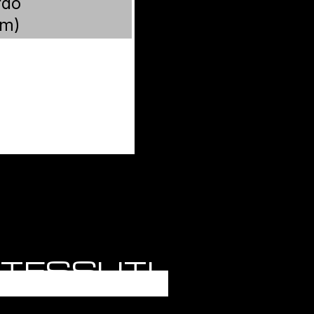
rdo
m)
E TESSUTI