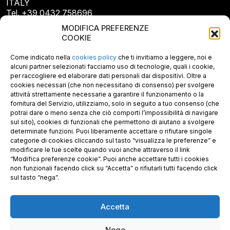
ITALY
Tel. +39 0432 758696
E-mail: info@gecopan.it
MODIFICA PREFERENZE
E-mail PEC: gecopan@pec.it
COOKIE
P.I. E C.F. 02487660306
N. REA UD 264834
Come indicato nella
cookies policy
che ti invitiamo a leggere, noi e
Capitale sociale € 30.000
alcuni partner selezionati facciamo uso di tecnologie, quali i cookie,
per raccogliere ed elaborare dati personali dai dispositivi. Oltre a
cookies necessari (che non necessitano di consenso) per svolgere
attività strettamente necessarie a garantire il funzionamento o la
fornitura del Servizio, utilizziamo, solo in seguito a tuo consenso (che
potrai dare o meno senza che ciò comporti l’impossibilità di navigare
sul sito), cookies di funzionali che permettono di aiutano a svolgere
determinate funzioni. Puoi liberamente accettare o rifiutare singole
categorie di cookies cliccando sul tasto “visualizza le preferenze” e
modificare le tue scelte quando vuoi anche attraverso il link
“Modifica preferenze cookie”. Puoi anche accettare tutti i cookies
non funzionali facendo click su “Accetta” o rifiutarli tutti facendo click
sul tasto “nega”.
Accetta
Richiedi i nostri prodotti certificati FSC®
Nega