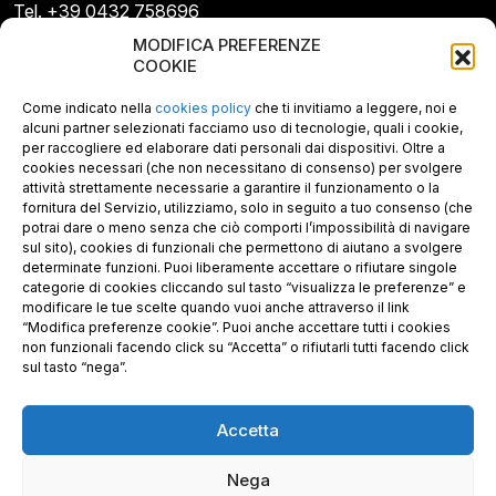
Tel. +39 0432 758696
E-mail: info@gecopan.it
MODIFICA PREFERENZE
E-mail PEC: gecopan@pec.it
COOKIE
P.I. E C.F. 02487660306
N. REA UD 264834
Come indicato nella
cookies policy
che ti invitiamo a leggere, noi e
Capitale sociale € 30.000
alcuni partner selezionati facciamo uso di tecnologie, quali i cookie,
per raccogliere ed elaborare dati personali dai dispositivi. Oltre a
cookies necessari (che non necessitano di consenso) per svolgere
attività strettamente necessarie a garantire il funzionamento o la
fornitura del Servizio, utilizziamo, solo in seguito a tuo consenso (che
potrai dare o meno senza che ciò comporti l’impossibilità di navigare
sul sito), cookies di funzionali che permettono di aiutano a svolgere
determinate funzioni. Puoi liberamente accettare o rifiutare singole
categorie di cookies cliccando sul tasto “visualizza le preferenze” e
modificare le tue scelte quando vuoi anche attraverso il link
“Modifica preferenze cookie”. Puoi anche accettare tutti i cookies
non funzionali facendo click su “Accetta” o rifiutarli tutti facendo click
sul tasto “nega”.
Accetta
Richiedi i nostri prodotti certificati FSC®
Nega