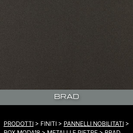
BRAD
PRODOTTI
> FINITI >
PANNELLI NOBILITATI
>
BOX MODA18
> METALLI E PIETRE > BRAD