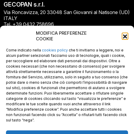
GECOPAN s.r.l.
Via Roncavizza, 20 33048 San Giovanni al Natisone (UD)
ITALY
Tel. +39 0432 758696
E-mail: info@gecopan.it
MODIFICA PREFERENZE
E-mail PEC: gecopan@pec.it
COOKIE
P.I. E C.F. 02487660306
N. REA UD 264834
Come indicato nella
cookies policy
che ti invitiamo a leggere, noi e
Capitale sociale € 30.000
alcuni partner selezionati facciamo uso di tecnologie, quali i cookie,
per raccogliere ed elaborare dati personali dai dispositivi. Oltre a
cookies necessari (che non necessitano di consenso) per svolgere
attività strettamente necessarie a garantire il funzionamento o la
fornitura del Servizio, utilizziamo, solo in seguito a tuo consenso (che
potrai dare o meno senza che ciò comporti l’impossibilità di navigare
sul sito), cookies di funzionali che permettono di aiutano a svolgere
determinate funzioni. Puoi liberamente accettare o rifiutare singole
categorie di cookies cliccando sul tasto “visualizza le preferenze” e
modificare le tue scelte quando vuoi anche attraverso il link
“Modifica preferenze cookie”. Puoi anche accettare tutti i cookies
non funzionali facendo click su “Accetta” o rifiutarli tutti facendo click
sul tasto “nega”.