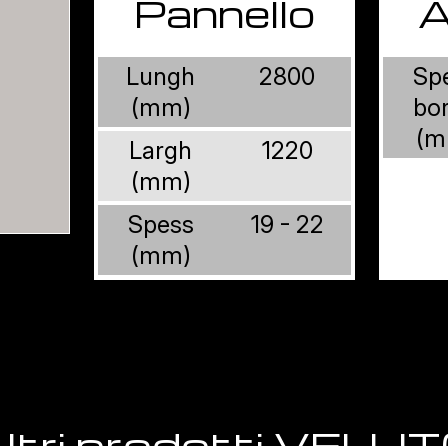
Pannello
A
Lungh
2800
Sp
(mm)
bo
(m
Largh
1220
(mm)
Spess
19 - 22
(mm)
ltri prodotti VELU