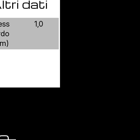
ltri dati
ess
1,0
rdo
m)
TO