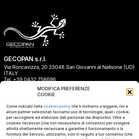
GECOPAN s.r.l.
Via Roncavizza, 20 33048 San Giovanni al Natisone (UD)
ITALY
Tel. +39 0432 758696
E-mail: info@gecopan.it
MODIFICA PREFERENZE
E-mail PEC: gecopan@pec.it
COOKIE
P.I. E C.F. 02487660306
N. REA UD 264834
Come indicato nella
cookies policy
che ti invitiamo a leggere, noi e
Capitale sociale € 30.000
alcuni partner selezionati facciamo uso di tecnologie, quali i cookie,
per raccogliere ed elaborare dati personali dai dispositivi. Oltre a
cookies necessari (che non necessitano di consenso) per svolgere
attività strettamente necessarie a garantire il funzionamento o la
fornitura del Servizio, utilizziamo, solo in seguito a tuo consenso (che