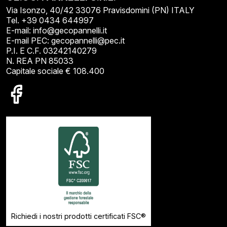
Via Isonzo, 40/42 33076 Pravisdomini (PN) ITALY
Tel. +39 0434 644997
E-mail: info@gecopannelli.it
E-mail PEC: gecopannelli@pec.it
P.I. E C.F. 03242140279
N. REA PN 85033
Capitale sociale € 108.400
Richiedi i nostri prodotti certificati FSC®