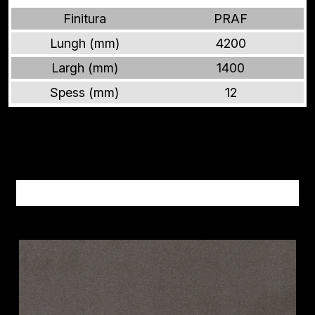
Finitura
PRAF
Lungh (mm)
4200
Largh (mm)
1400
Spess (mm)
12
Altri prodotti METALLI