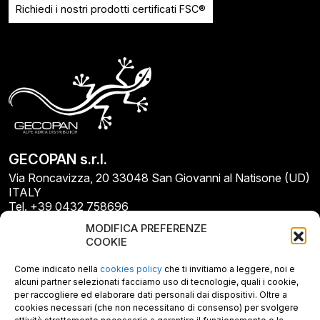
Richiedi i nostri prodotti certificati FSC®
GECOPAN s.r.l.
Via Roncavizza, 20 33048 San Giovanni al Natisone (UD)
ITALY
Tel. +39 0432 758696
E-mail: info@gecopan.it
MODIFICA PREFERENZE
E-mail PEC: gecopan@pec.it
COOKIE
P.I. E C.F. 02487660306
N. REA UD 264834
Come indicato nella
cookies policy
che ti invitiamo a leggere, noi e
Capitale sociale € 30.000
alcuni partner selezionati facciamo uso di tecnologie, quali i cookie,
per raccogliere ed elaborare dati personali dai dispositivi. Oltre a
cookies necessari (che non necessitano di consenso) per svolgere