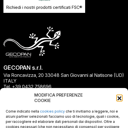
Richiedi i nostri prodotti certificati FSC®
GECOPAN s.r.l.
Via Roncavizza, 20 33048 San Giovanni al Natisone (UD)
ITALY
Tel. +39 0432 758696
E-mail: info@gecopan.it
MODIFICA PREFERENZE
E-mail PEC: gecopan@pec.it
COOKIE
P.I. E C.F. 02487660306
N. REA UD 264834
Come indicato nella
cookies policy
che ti invitiamo a leggere, noi e
Capitale sociale € 30.000
alcuni partner selezionati facciamo uso di tecnologie, quali i cookie,
per raccogliere ed elaborare dati personali dai dispositivi. Oltre a
cookies necessari (che non necessitano di consenso) per svolgere