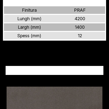
Finitura
PRAF
Lungh (mm)
4200
Largh (mm)
1400
Spess (mm)
12
Altri prodotti METALLI