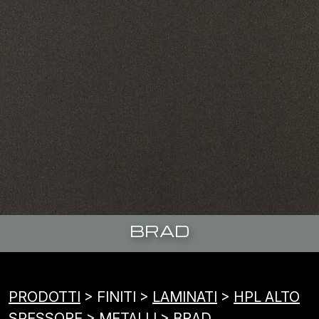
BRAD
PRODOTTI
> FINITI >
LAMINATI
>
HPL ALTO
SPESSORE
> METALLI > BRAD