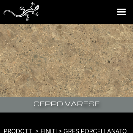
CEPPO VARESE
PRODOTTI
> FINITI >
GRES PORCELLANATO