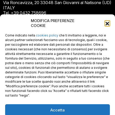
Via Roncavizza, 20 33048 San Giovanni al Natisone (UD)
ITALY
Tel. +39 0432 758696
E-mail: info@gecopan.it
MODIFICA PREFERENZE
E-mail PEC: gecopan@pec.it
COOKIE
P.I. E C.F. 02487660306
N. REA UD 264834
Come indicato nella
cookies policy
che ti invitiamo a leggere, noi e
Capitale sociale € 30.000
alcuni partner selezionati facciamo uso di tecnologie, quali i cookie,
per raccogliere ed elaborare dati personali dai dispositivi. Oltre a
cookies necessari (che non necessitano di consenso) per svolgere
attività strettamente necessarie a garantire il funzionamento o la
fornitura del Servizio, utilizziamo, solo in seguito a tuo consenso (che
potrai dare o meno senza che ciò comporti l’impossibilità di navigare
sul sito), cookies di funzionali che permettono di aiutano a svolgere
determinate funzioni. Puoi liberamente accettare o rifiutare singole
categorie di cookies cliccando sul tasto “visualizza le preferenze” e
modificare le tue scelte quando vuoi anche attraverso il link
“Modifica preferenze cookie”. Puoi anche accettare tutti i cookies
non funzionali facendo click su “Accetta” o rifiutarli tutti facendo click
sul tasto “nega”.
Accetta
Richiedi i nostri prodotti certificati FSC®