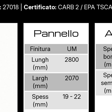
:
27018 |
Certificato:
CARB 2 / EPA TSCA 
Pannello
A
Finitura
UM
Sp
bo
Lungh
2800
(m
(mm)
Sp
Largh
2070
sem
(mm)
(m
Spess
19 - 22
(mm)