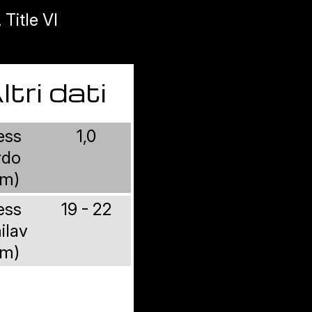
Title VI
ltri dati
ess
1,0
rdo
m)
ess
19 - 22
ilav
m)