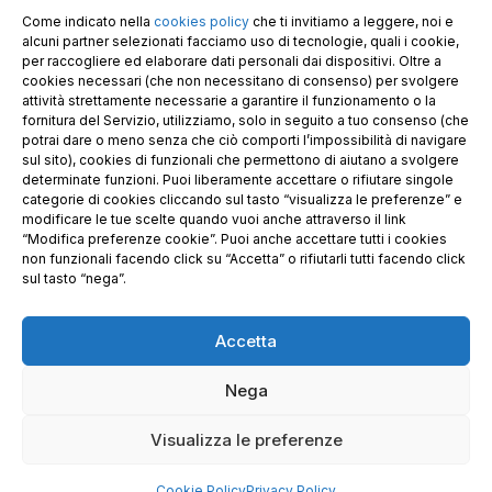
N. REA UD 264834
Come indicato nella
cookies policy
che ti invitiamo a leggere, noi e
Capitale sociale € 30.000
alcuni partner selezionati facciamo uso di tecnologie, quali i cookie,
per raccogliere ed elaborare dati personali dai dispositivi. Oltre a
cookies necessari (che non necessitano di consenso) per svolgere
attività strettamente necessarie a garantire il funzionamento o la
fornitura del Servizio, utilizziamo, solo in seguito a tuo consenso (che
potrai dare o meno senza che ciò comporti l’impossibilità di navigare
sul sito), cookies di funzionali che permettono di aiutano a svolgere
determinate funzioni. Puoi liberamente accettare o rifiutare singole
categorie di cookies cliccando sul tasto “visualizza le preferenze” e
modificare le tue scelte quando vuoi anche attraverso il link
“Modifica preferenze cookie”. Puoi anche accettare tutti i cookies
non funzionali facendo click su “Accetta” o rifiutarli tutti facendo click
sul tasto “nega”.
Accetta
Richiedi i nostri prodotti certificati FSC®
Nega
© 2025 GE.CO. PANNELLI S.R.L. & GECOPAN s.r.l. –
Visualizza le preferenze
Privacy Policy
–
Condizioni generali di vendita
– Sito
realizzato da
FriulUp
Cookie Policy
Privacy Policy