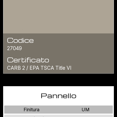
Codice
27049
Certificato
CARB 2 / EPA TSCA Title VI
Pannello
Finitura
UM