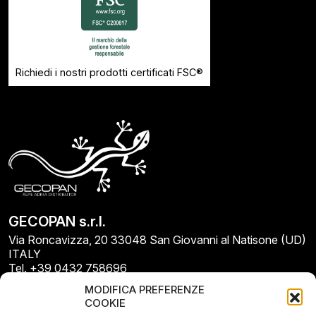
Richiedi i nostri prodotti certificati FSC®
GECOPAN s.r.l.
Via Roncavizza, 20 33048 San Giovanni al Natisone (UD)
ITALY
Tel. +39 0432 758696
E-mail: info@gecopan.it
MODIFICA PREFERENZE
E-mail PEC: gecopan@pec.it
COOKIE
P.I. E C.F. 02487660306