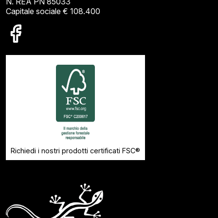
N. REA PN 85033
Capitale sociale € 108.400
Richiedi i nostri prodotti certificati FSC®