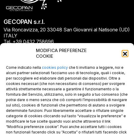
GECOPAN s.r.l.
Via Roncavizza, 20 33048 San Giovanni al Natisone (UD)
ITALY
Tel. +39 0432 758696
E-mail: info@gecopan.it
MODIFICA PREFERENZE
E-mail PEC: gecopan@pec.it
COOKIE
P.I. E C.F. 02487660306
N. REA UD 264834
Come indicato nella
cookies policy
che ti invitiamo a leggere, noi e
Capitale sociale € 30.000
alcuni partner selezionati facciamo uso di tecnologie, quali i cookie,
per raccogliere ed elaborare dati personali dai dispositivi. Oltre a
cookies necessari (che non necessitano di consenso) per svolgere
attività strettamente necessarie a garantire il funzionamento o la
fornitura del Servizio, utilizziamo, solo in seguito a tuo consenso (che
potrai dare o meno senza che ciò comporti l’impossibilità di navigare
sul sito), cookies di funzionali che permettono di aiutano a svolgere
determinate funzioni. Puoi liberamente accettare o rifiutare singole
categorie di cookies cliccando sul tasto “visualizza le preferenze” e
modificare le tue scelte quando vuoi anche attraverso il link
“Modifica preferenze cookie”. Puoi anche accettare tutti i cookies
non funzionali facendo click su “Accetta” o rifiutarli tutti facendo click