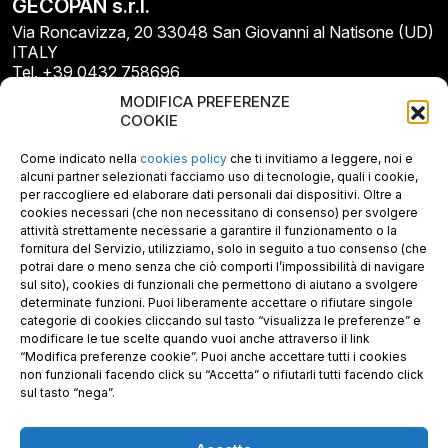
GECOPAN s.r.l.
Via Roncavizza, 20 33048 San Giovanni al Natisone (UD)
ITALY
Tel. +39 0432 758696
E-mail: info@gecopan.it
MODIFICA PREFERENZE
E-mail PEC: gecopan@pec.it
COOKIE
P.I. E C.F. 02487660306
N. REA UD 264834
Come indicato nella
cookies policy
che ti invitiamo a leggere, noi e
Capitale sociale € 30.000
alcuni partner selezionati facciamo uso di tecnologie, quali i cookie,
per raccogliere ed elaborare dati personali dai dispositivi. Oltre a
cookies necessari (che non necessitano di consenso) per svolgere
attività strettamente necessarie a garantire il funzionamento o la
fornitura del Servizio, utilizziamo, solo in seguito a tuo consenso (che
potrai dare o meno senza che ciò comporti l’impossibilità di navigare
sul sito), cookies di funzionali che permettono di aiutano a svolgere
determinate funzioni. Puoi liberamente accettare o rifiutare singole
categorie di cookies cliccando sul tasto “visualizza le preferenze” e
modificare le tue scelte quando vuoi anche attraverso il link
“Modifica preferenze cookie”. Puoi anche accettare tutti i cookies
non funzionali facendo click su “Accetta” o rifiutarli tutti facendo click
sul tasto “nega”.