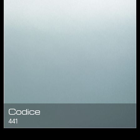
Codice
441