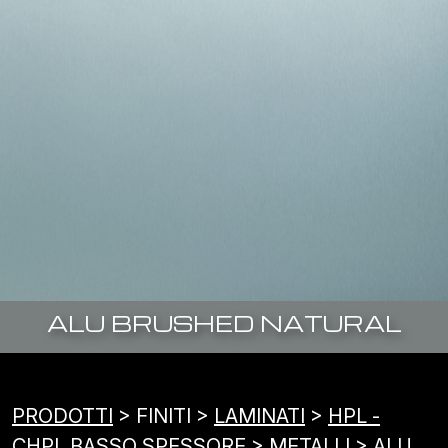
ALU BRUSHED NATURAL
PRODOTTI
> FINITI >
LAMINATI
>
HPL -
CHPL BASSO SPESSORE
> METALLI > ALU