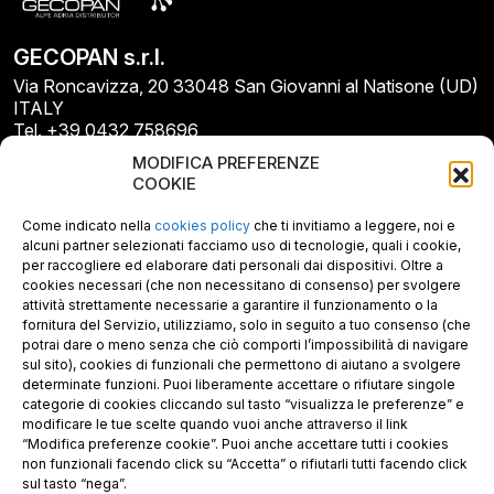
GECOPAN s.r.l.
Via Roncavizza, 20 33048 San Giovanni al Natisone (UD)
ITALY
Tel. +39 0432 758696
E-mail: info@gecopan.it
MODIFICA PREFERENZE
E-mail PEC: gecopan@pec.it
COOKIE
P.I. E C.F. 02487660306
N. REA UD 264834
Come indicato nella
cookies policy
che ti invitiamo a leggere, noi e
Capitale sociale € 30.000
alcuni partner selezionati facciamo uso di tecnologie, quali i cookie,
per raccogliere ed elaborare dati personali dai dispositivi. Oltre a
cookies necessari (che non necessitano di consenso) per svolgere
attività strettamente necessarie a garantire il funzionamento o la
fornitura del Servizio, utilizziamo, solo in seguito a tuo consenso (che
potrai dare o meno senza che ciò comporti l’impossibilità di navigare
sul sito), cookies di funzionali che permettono di aiutano a svolgere
determinate funzioni. Puoi liberamente accettare o rifiutare singole
categorie di cookies cliccando sul tasto “visualizza le preferenze” e
modificare le tue scelte quando vuoi anche attraverso il link
“Modifica preferenze cookie”. Puoi anche accettare tutti i cookies
non funzionali facendo click su “Accetta” o rifiutarli tutti facendo click
sul tasto “nega”.