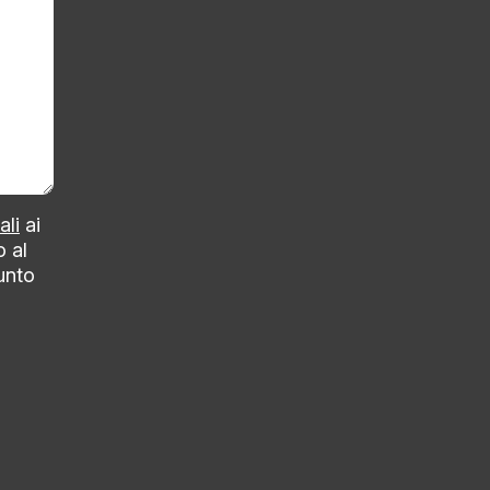
ali
ai
o al
punto