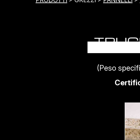
PRODOTTI
> GREZZI >
PANNELLI
>
TRUC
(Peso specif
Certifi