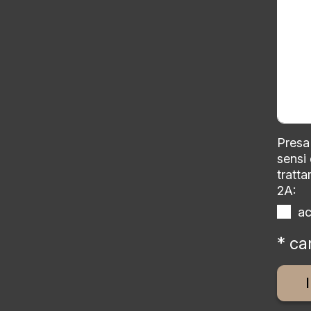
Presa 
sensi
tratta
2A:
a
* ca