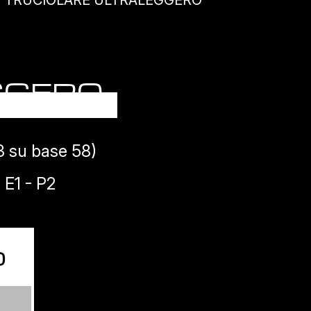
> TRUCIOLARE ULTRALEGGERO
GGERO
3 su base 58)
:
E1 - P2
o