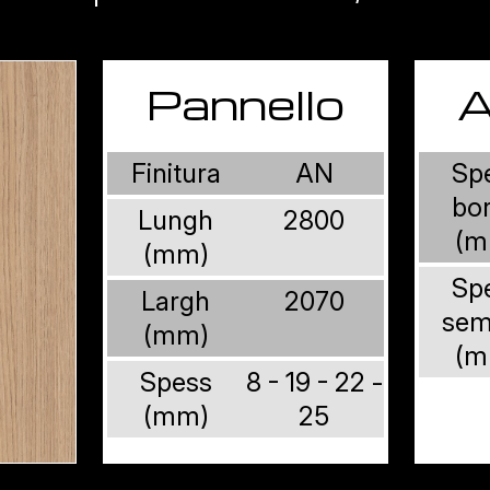
Pannello
A
Finitura
AN
Sp
bo
Lungh
2800
(m
(mm)
Sp
Largh
2070
sem
(mm)
(m
Spess
8 - 19 - 22 -
(mm)
25