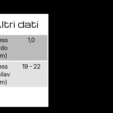
ltri dati
ess
1,0
rdo
m)
ess
19 - 22
ilav
m)