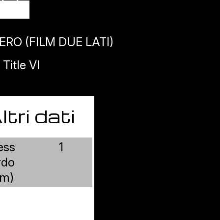
ERO (FILM DUE LATI)
itle VI
ltri dati
ess
1
rdo
m)