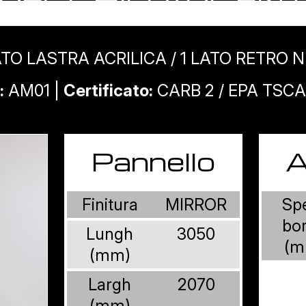
O LASTRA ACRILICA / 1 LATO RETRO N
:
AM01 |
Certificato:
CARB 2 / EPA TSCA T
Pannello
A
Finitura
MIRROR
Sp
bo
Lungh
3050
(m
(mm)
Largh
2070
(mm)