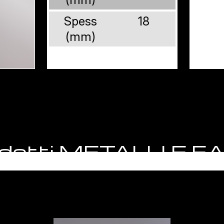
Spess
18
(mm)
rodotti METALLI E 