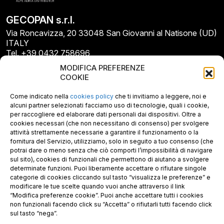
GECOPAN s.r.l.
Via Roncavizza, 20 33048 San Giovanni al Natisone (UD)
ITALY
Tel. +39 0432 758696
E-mail: info@gecopan.it
MODIFICA PREFERENZE
E-mail PEC: gecopan@pec.it
COOKIE
P.I. E C.F. 02487660306
N. REA UD 264834
Come indicato nella
cookies policy
che ti invitiamo a leggere, noi e
Capitale sociale € 30.000
alcuni partner selezionati facciamo uso di tecnologie, quali i cookie,
per raccogliere ed elaborare dati personali dai dispositivi. Oltre a
cookies necessari (che non necessitano di consenso) per svolgere
attività strettamente necessarie a garantire il funzionamento o la
fornitura del Servizio, utilizziamo, solo in seguito a tuo consenso (che
potrai dare o meno senza che ciò comporti l’impossibilità di navigare
sul sito), cookies di funzionali che permettono di aiutano a svolgere
determinate funzioni. Puoi liberamente accettare o rifiutare singole
categorie di cookies cliccando sul tasto “visualizza le preferenze” e
modificare le tue scelte quando vuoi anche attraverso il link
“Modifica preferenze cookie”. Puoi anche accettare tutti i cookies
non funzionali facendo click su “Accetta” o rifiutarli tutti facendo click
sul tasto “nega”.