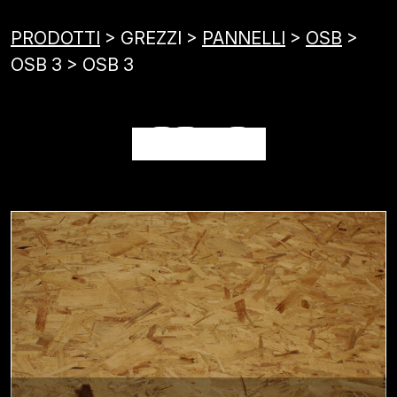
PRODOTTI
> GREZZI >
PANNELLI
>
OSB
>
OSB 3 > OSB 3
OSB 3